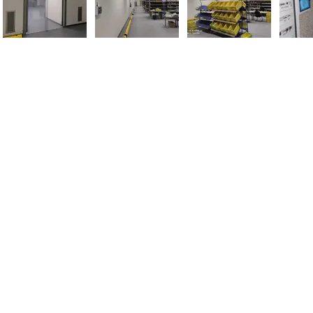
 80128 - Napoli (NA)
Cont
Mail
Pec