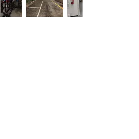
atti:
:
medesign@medesign.it
:
Mediterraneodesignsrls@pec.it