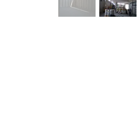
Sede legale:
Via Consalvo Carelli n. 14 -
Sede locale: