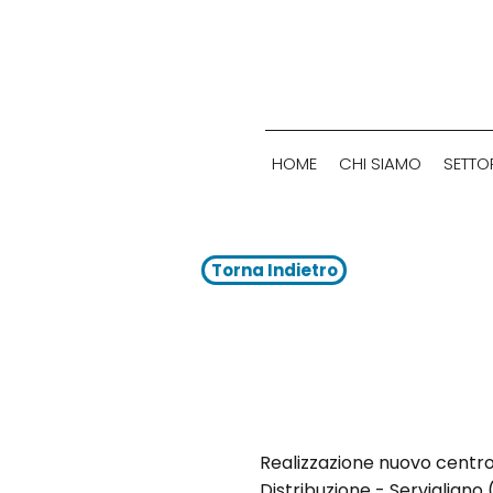
HOME
CHI SIAMO
SETTOR
Torna Indietro
Progetto:
Realizzazione nuovo centro
Distribuzione - Servigliano