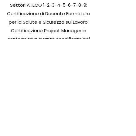
Settori ATECO
1-2-3-4-5-6-7-8-9
;
Certificazione di Docente Formatore
per la Salute e Sicurezza sul Lavoro;
Certificazione Project Manager in
conformità a quanto specificato nel
Regolamento AICQ SICEV RPM 01 (UNI
11648) ed alle Norme Internazionali sulla
Certificazione di terza parte delle
persone;
Certificazione Construction Quality
Management for Contractors - CQM;
Certificazione for Construction Safety
and Health (OSHA);
Tecnico Certificatore Energetico ai
sensi del DPR 75/2013.