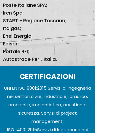
Poste Italiane SPA;
Iren Spa;
START - Regione Toscana;
Italgas;
Enel Energia;
Edison;
Portale RFI;
Autostrade Per L'Italia.
CERTIFICAZIONI
UNI EN ISO 9001:2015 Servizi di Ingegneria
nei settori civile, industriale, idraulico,
ambiente, impiantistico, acustico e
sicurezza. Servizi di project
management;
ISO 14001:2015Servizi di Ingegneria nei