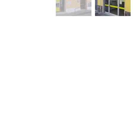
Sede legale:
Via Consalvo Carelli n. 14 -
Sede locale: