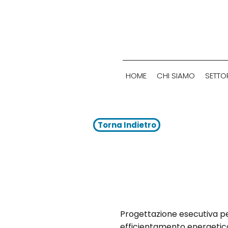
HOME
CHI SIAMO
SETTOR
Torna Indietro
Progetto:
Progettazione esecutiva per
efficientamento energetico