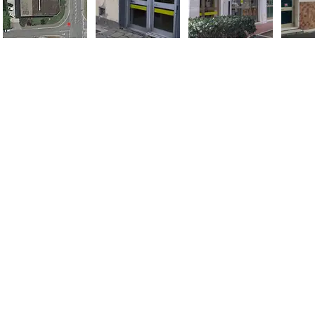
 80128 - Napoli (NA)
Cont
Mail
Pec