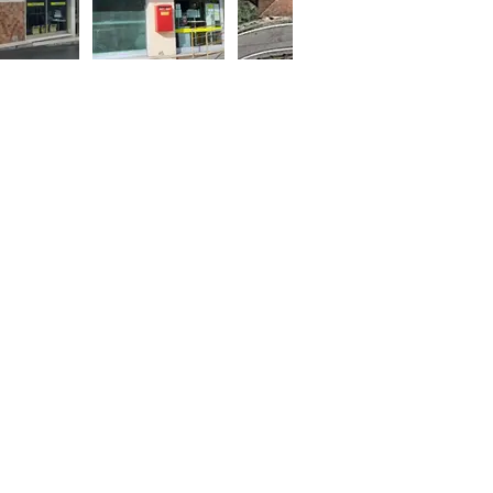
atti:
:
medesign@medesign.it
:
Mediterraneodesignsrls@pec.it