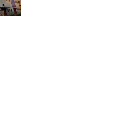
atti:
:
medesign@medesign.it
:
Mediterraneodesignsrls@pec.it