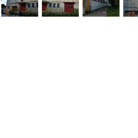
 80128 - Napoli (NA)
Cont
Mail
Pec