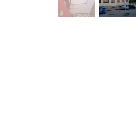
Sede legale:
Via Consalvo Carelli n. 14 -
Sede locale: